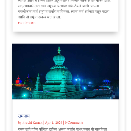
लागले आणि ते जिवंत होऊन उठून बसले! जमलेले लोक आश्चर्यचकित झाले.
लक्ष्मणरावाने रडत रडत प्रभूंच्या चरणांवर डोके ठेवले आणि आपला
यमलोकाचा सर्व अनुभव सर्वांना सांगितला. त्याचा सर्व अहंकार गळून पडला
आणि तो प्रभूंचा अनन्य भक्त झाला.
read more
रामनाम
by
Prachi Karnik
|
Apr 1, 2026
| 0 Comments
रावण सांगे गुपित पत्निला टाकित असता जळांत पत्थर मनात मी चालविला