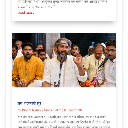
हरी माणिक” हे नाम आमुच्या सुखा कारणिक भव तरण्या नसे आम्हा आणिक
केवळ “चिन्माणिक सन्माणिक”
read more
तव भजनाचे सूर
by
Prachi Karnik
|
Mar 4, 2026
| 0 Comments
कंठ तव घेता आलाप ताना दशदिशांत संचरे चेतना छेडित जव लयबद्ध तराणे
वाटे गंधर्वे लाजिरवाणे कंठ तव घेता आलाप ताना दशदिशांत संचरे चेतना छेडित
जव लयबद्ध तराणे वाटे गंधर्वे लाजिरवाणे कंठ तव घेता आलाप ताना दशदिशांत