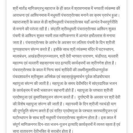
श्री मार्तंड माणिकप्रभु महाराज के ही काल में श्रावणमास में भगवती व्यंकम्मा की
आराधना एवं आश्विनमास में मधुमती पंचरात्रोत्सव मनाने का क्रम प्रारंभ हुआ।
महाराजश्री के काल से ही श्रीमधुमती पंचरात्रोत्सव यहॉं अत्यंत वैभवपूर्णरीति
से मनाने की परंपरा रही है। संप्रति श्रीमधुमती पंचरात्रोत्सव आश्विन शुक्ल
पंचमी से आश्विन शुक्ल नवमी तक माणिकनगर में अत्यंत हर्षोल्लास से मनाया
जता है। पंचरात्रोत्सव के आरंभ के अवसर पर ललिता पंचमी के दिन श्रीजी
पुण्याहवाचन संपन्न करते हैं। इसीके साथ श्री व्यंकम्मा मंदिर में घटस्थापन,
मालाबंधन, अखंडदीपप्रज्ज्वालन, श्री देवी भागवत पारायण, चंडीपाठ, मल्लारी
महात्म्य एवं मल्लारी सहस्रनाम पाठ इत्यादि कार्यक्रमों का श्रीगणेश होता है।
पंचरात्रोत्सव के काल में नित्य सायं श्रीदेवी की लक्ष्मीसूक्तविधानपूर्वक
पंचदशावर्तन श्रीसूक्त अभिषेक एवं सहस्रकुंकुमार्चन पूर्वक शोडषोपचार
महापूजा संपन्न की जाती है। महापूजा के समय देवीमंदिर में सांप्रदायिक भजन
के कार्यक्रम में सभी भक्तजन सहभागी होते हैं। महापूजा के पश्चात श्रीजी
प्रदोषपूजा एवं कुमारिकापूजन संपन्न करते हैं। दुर्गाष्टमी के अवसर पर श्री देवी
की विशेष महापूजा संपन्न की जाती है। महानवमी के दिन श्रीजी नवचंडी याग
की पूर्णाहुति संपन्न करते हैं एवं रात्रि प्रदोषपूजा के पश्चात सरस्वतीपूजन एवं
घटोत्थापन के साथ श्री मधुमती पंचरात्रोत्सव सुसंपन्न होता है। इस काल में
संपूर्ण माणिकनगर दिन-रात भजन-पूजन इत्यादि कार्यक्रमों में व्यस्त रहता है एवं
सारा वातावरण देवीभक्ति से सराबोर होता है।