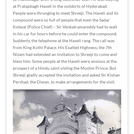
at Pratapbagh Haveli in the outskirts of Hyderabad.
People were thronging to meet Shreeji. The Haveli and its
compound were so full of people that even the Sadar
Kotwal (Police Chief) – Sir Venkatramareddy had to wait
in his car for hours before he could enter the compound.
Suddenly, the telephone at the Haveli rang. The call was
from King Kothi Palace. His Exalted Highness, the 7th
Nizam had extended an invitation to Shreeji to come and
bless him. Some people at the Haveli were anxious at the
prospect of a Hindu saint visting the Muslim Prince. But
Shreeji gladly accepted the invitation and asked Sir Kishan
Pershad, the Diwan, to make arrangements for the visit.