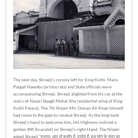
The next day, Shreeji’s convoy left for King Kothi. Many
Paigah Nawabs (aristocrats) and State officials were
accompanying Shreeji. Shreeji alighted from his car at the
stairs of Nazari Baagh Mahal (the residential wing of King
Kothi Palace). The 7th Nizam Mir Osman Ali Khan himself
had come to the gate to receive Shreeji. As the king took
Shreeji’s hand to welcome him, His Highness noticed a
golden कडा (bracelet) on Shreeji’s right Hand. The Nizam
asked Shreeji “हज़रत, आप तो फ़कीर हैं, दरवेश हैं. इस सोने के ज़ेवर का