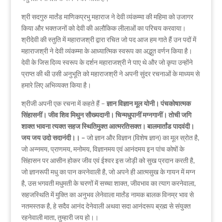
श्री सदगुरु मार्तंड माणिकप्रभु महाराज ने देवी व्यंकम्मा की महिमा को उजागर
किया और भक्तजनों को देवी की अलौकिक लीलाओं का परिचय करवाया।
श्रीदेवी की स्तुति में महाराजश्री द्वारा रचित जो पद आज हम गाते हैं उन पदों में
महाराजश्री ने देवी व्यंकम्मा के आध्यात्मिक स्वरूप का अद्भुत वर्णन किया है।
देवी के जिस दिव्य स्वरूप के दर्शन महाराजश्री ने पाए थे और जो कृपा उन्होंने
प्राप्त की थी उसी अनुभूति को महाराजश्री ने अपनी सुंदर रचनाओं के माध्यम से
हमारे लिए अभिव्यक्त किया है।
श्रीजी अपनी एक रचना में कहते हैं –
ज्ञान विज्ञान मूल योनी। पंचकोषात्मक
सिंहासनीं। जीव शिव मिथुन सौख्यदानी। चिन्मधुपानीं मग्नगानीं। तोची जगि
शाक्त भावना त्यक्त सहज स्थितिमुक्त आत्मरतिसक्त। बालमार्तांड पादवंदी।
जय जय उदो सदानंदी।। –
जो ज्ञान और विज्ञान (विशेष ज्ञान) का मूल स्रोत है,
जो अन्नमय, प्राणमय, मनोमय, विज्ञानमय एवं आनंदमय इन पांच कोषों के
सिंहासन पर आसीन होकर जीव एवं ईश्वर इस जोड़ी को सुख प्रदान करती है,
जो ज्ञानरूपी मधु का पान करनेवाली है, जो अपने ही आत्मसुख के गायन में मग्न
है, उस भगवती मधुमती के चरणों में सच्चा शाक्त, जीवभाव का त्याग करनेवाला,
सहजस्थिति में मुक्ति का अनुभव लेनेवाला मार्तंड नामक बालक विनम्र भाव से
नतमस्तक है, हे सदैव आनंद देनेवाली अथवा सदा आनंदरूप ब्रह्म से संयुक्त
रहनेवाली माता, तुम्हारी जय हो।।