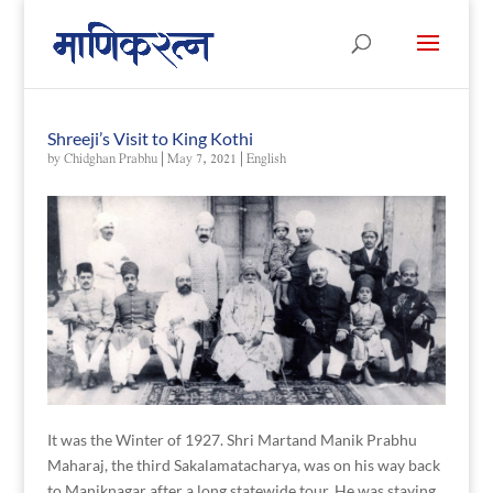
Shreeji’s Visit to King Kothi
by
Chidghan Prabhu
|
May 7, 2021
|
English
It was the Winter of 1927. Shri Martand Manik Prabhu
Maharaj, the third Sakalamatacharya, was on his way back
to Maniknagar after a long statewide tour. He was staying