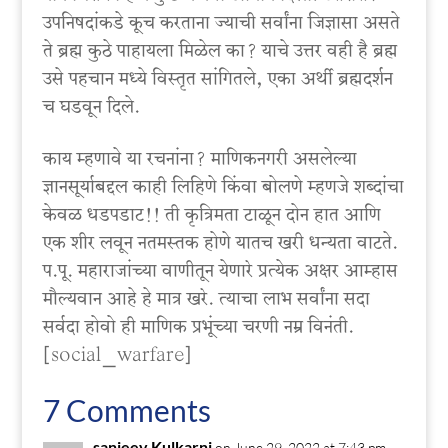
उपनिषदांकडे कूच करताना ज्याची सर्वांना जिज्ञासा असते
ते ब्रह्म कुठे पाहायला मिळेल का? याचे उत्तर वही है ब्रह्म
उसे पहचान मध्ये विस्तृत सांगितले, एका अर्थी ब्रह्मदर्शन
च घडवून दिले.
काय म्हणावे या रचनांना? माणिकनगरी असलेल्या
ज्ञानसूर्याबद्दल काही लिहिणे किंवा बोलणे म्हणजे शब्दांचा
केवळ धडपडाट!! ती कृत्रिमता टाळून दोन हात आणि
एक शीर लवून नतमस्तक होणे यातच खरी धन्यता वाटते.
प.पू. महाराजांच्या वाणीतून येणारे प्रत्येक अक्षर आम्हास
मौल्यवान आहे हे मात्र खरे. त्याचा लाभ सर्वांना सदा
सर्वदा होवो ही माणिक प्रभूंच्या चरणी नम्र विनंती.
[social_warfare]
7 Comments
sanjeev Kulkarni
on June 29, 2022 at 7:43 pm