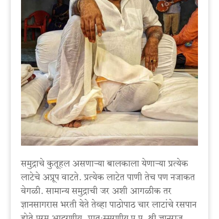
समुद्राचे कुतूहल असणाऱ्या बालकाला येणाऱ्या प्रत्येक
लाटेचे अप्रूप वाटते. प्रत्येक लाटेत पाणी तेच पण नजाकत
वेगळी. सामान्य समुद्राची जर अशी आगळीक तर
ज्ञानसागरास भरती येते तेव्हा पाठोपाठ चार लाटांचे रसपान
होते.परम आदरणीय, प्रातःस्मरणीय प.पू. श्री ज्ञानराज