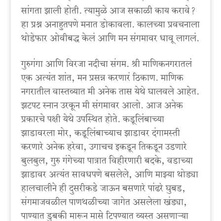
सांगता झाली होती. त्यामुळे आज सकाळी काय करावे?
हा प्रश्न अनाहुतपणे मनात डोकावला. कालच्या प्रवचनाला
थोडेफार ओवीबद्ध केलं आणि मन संगमावर धावू लागलं.
गुरुगंगा आणि विरजा नदीचा संगम. श्री माणिकनगरातलं
एक अत्यंत शांत, मन प्रसन्न करणारं ठिकाण. माणिक
नगरातील वास्तव्यात मी अनेक तास येथे घालवले आहेत.
झटपट स्नान उरकून मी संगमावर आलो. आज अनेक
प्रकारचे पक्षी येथे उपस्थित होते. कडूलिंबाच्या
झाडावरला मोर, कडूलिंबाच्याच झाडावर दंगामस्ती
करणारे अनेक हरेवा, उगाचच इकडून तिकडून उडणारे
बुलबुल, गुरु गंगेच्या पात्रात विहीरणारी बदके, वडाच्या
झाडावर अत्यंत सावधपणे बसलेले, आणि माझ्या थोड्या
हालचालीने ही दुसरीकडे जाऊन बसणारे पांढरे घुबड,
संगमाजवळील पाणथळीच्या जागेत असलेला खंड्या,
पाण्यात डुबकी मारून मासे टिपण्यात व्यस्त असणाऱ्या