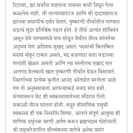
टिटव्या, ह्या सर्वांना पाहताना तासभर कधी निघून गेला
कळलेच नाही. श्री तात्यामहाराज आणि श्री दादामहाराज
ह्यांच्या समाधीचं दर्शन घेतलं. पुष्करणी तीर्थातील पाण्यात
वडाचं सुंदर प्रतिबिंब पडलं होतं. हे तीर्थ अत्यंत शोभिवंत
असून येथे पाण्यामध्ये पाय सोडून येथील नीरव शांततेचा
अनुभव घेणं अतिशय सुखद असतं. पक्ष्यांची किलबिल
मनास मोहून टाकत असते, मंद वाहणाऱा वारा वडाच्या
पानांशी खेळत असतो आणि त्या मस्तीतच एखादं पान
अलगद हेलकावे खात पुष्करणी तीर्थात येऊन विसावतं.
निसर्गाच्या प्रत्येक कृतीत आनंद ओतप्रोत भरलेला आहे
पण तो अनुभवायला आपल्याकडे सवड मात्र हवी.
संगमावरून थेट श्री व्यंकम्मामातेच्या मंदिरात गेलो.
सकाळी नीरव शांतता होती. सद्गुरु श्रीमाणिक प्रभुंची
व्यंकम्मा ही एक निस्सीम शिष्या. आपले संपूर्ण आयुष्य श्री
माणिक प्रभुंच्या चरणी अर्पण करून ब्रह्मपदास पोहोचली.
श्री प्रभुचरित्रातील श्रीव्यंकम्मा मातेचे अनेक प्रसंग